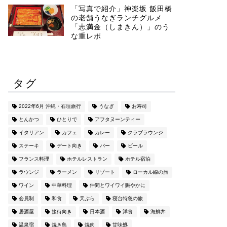
「写真で紹介」神楽坂 飯田橋
の老舗うなぎランチグルメ
「志満金（しまきん）」のう
な重レポ
タグ
2022年6月 沖縄・石垣旅行
うなぎ
お寿司
とんかつ
ひとりで
アフタヌーンティー
イタリアン
カフェ
カレー
クラブラウンジ
ステーキ
デート向き
バー
ビール
フランス料理
ホテルレストラン
ホテル宿泊
ラウンジ
ラーメン
リゾート
ローカル線の旅
ワイン
中華料理
仲間とワイワイ賑やかに
会員制
和食
天ぷら
寝台特急の旅
居酒屋
接待向き
日本酒
洋食
海鮮丼
温泉宿
焼き鳥
焼肉
甘味処