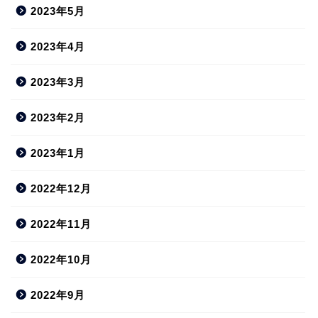
2023年5月
2023年4月
2023年3月
2023年2月
2023年1月
2022年12月
2022年11月
2022年10月
2022年9月