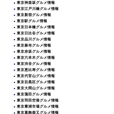
東京神楽坂グルメ情報
東京江戸川橋グルメ情報
東京新宿グルメ情報
東京駅グルメ情報
東京日本橋グルメ情報
東京日比谷グルメ情報
東京品川グルメ情報
東京麻布グルメ情報
東京赤坂グルメ情報
東京六本木グルメ情報
東京渋谷グルメ情報
東京恵比寿グルメ情報
東京代官山グルメ情報
東京目黒区グルメ情報
東京大岡山グルメ情報
東京蒲田グルメ情報
東京羽田空港グルメ情報
東京豊洲市場グルメ情報
東京葛飾柴又グルメ情報