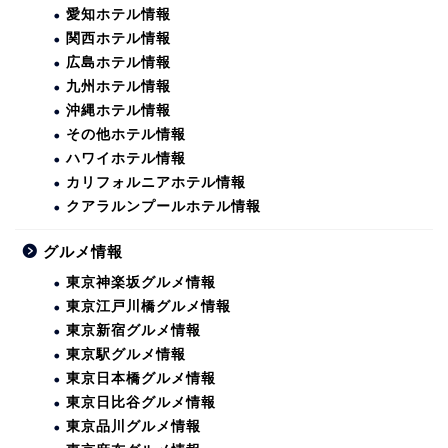
愛知ホテル情報
関西ホテル情報
広島ホテル情報
九州ホテル情報
沖縄ホテル情報
その他ホテル情報
ハワイホテル情報
カリフォルニアホテル情報
クアラルンプールホテル情報
グルメ情報
東京神楽坂グルメ情報
東京江戸川橋グルメ情報
東京新宿グルメ情報
東京駅グルメ情報
東京日本橋グルメ情報
東京日比谷グルメ情報
東京品川グルメ情報