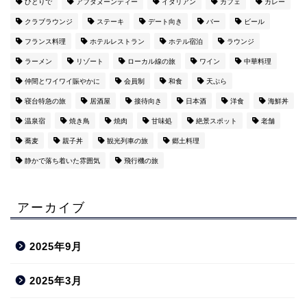
ひとりで
アフタヌーンティー
イタリアン
カフェ
カレー
クラブラウンジ
ステーキ
デート向き
バー
ビール
フランス料理
ホテルレストラン
ホテル宿泊
ラウンジ
ラーメン
リゾート
ローカル線の旅
ワイン
中華料理
仲間とワイワイ賑やかに
会員制
和食
天ぷら
寝台特急の旅
居酒屋
接待向き
日本酒
洋食
海鮮丼
温泉宿
焼き鳥
焼肉
甘味処
絶景スポット
老舗
蕎麦
親子丼
観光列車の旅
郷土料理
静かで落ち着いた雰囲気
飛行機の旅
アーカイブ
2025年9月
2025年3月