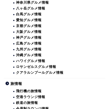
神奈川県グルメ情報
八ヶ岳グルメ情報
白馬グルメ情報
愛知グルメ情報
京都グルメ情報
大阪グルメ情報
神戸グルメ情報
広島グルメ情報
九州グルメ情報
沖縄グルメ情報
ハワイグルメ情報
ロサンゼルスグルメ情報
クアラルンプールグルメ情報
旅情報
飛行機の旅情報
空港ラウンジ情報
鉄道の旅情報
会員制ラウンジ情報