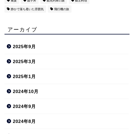
蕎麦
親子丼
観光列車の旅
郷土料理
静かで落ち着いた雰囲気
飛行機の旅
アーカイブ
2025年9月
2025年3月
2025年1月
2024年10月
2024年9月
2024年8月