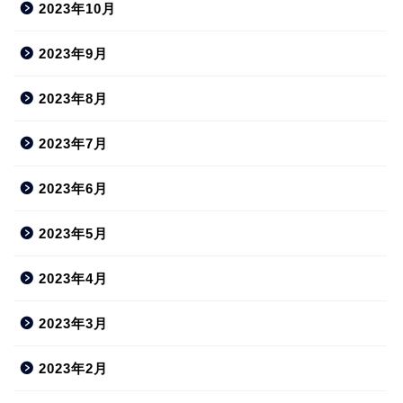
2023年10月
2023年9月
2023年8月
2023年7月
2023年6月
2023年5月
2023年4月
2023年3月
2023年2月