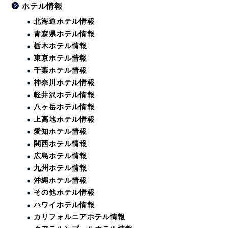
ホテル情報
北海道ホテル情報
青森県ホテル情報
栃木ホテル情報
東京ホテル情報
千葉ホテル情報
神奈川ホテル情報
軽井沢ホテル情報
八ヶ岳ホテル情報
上高地ホテル情報
愛知ホテル情報
関西ホテル情報
広島ホテル情報
九州ホテル情報
沖縄ホテル情報
その他ホテル情報
ハワイホテル情報
カリフォルニアホテル情報