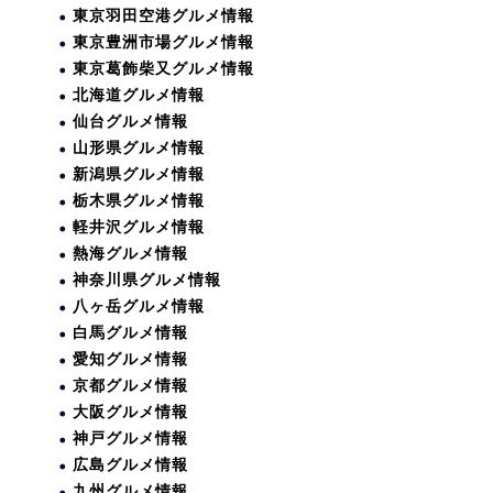
東京羽田空港グルメ情報
東京豊洲市場グルメ情報
東京葛飾柴又グルメ情報
北海道グルメ情報
仙台グルメ情報
山形県グルメ情報
新潟県グルメ情報
栃木県グルメ情報
軽井沢グルメ情報
熱海グルメ情報
神奈川県グルメ情報
八ヶ岳グルメ情報
白馬グルメ情報
愛知グルメ情報
京都グルメ情報
大阪グルメ情報
神戸グルメ情報
広島グルメ情報
九州グルメ情報