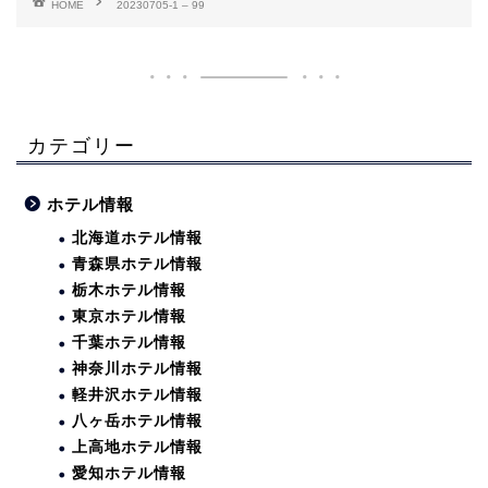
HOME
20230705-1 – 99
カテゴリー
ホテル情報
北海道ホテル情報
青森県ホテル情報
栃木ホテル情報
東京ホテル情報
千葉ホテル情報
神奈川ホテル情報
軽井沢ホテル情報
八ヶ岳ホテル情報
上高地ホテル情報
愛知ホテル情報