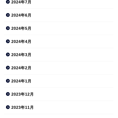
2024年7月
2024年6月
2024年5月
2024年4月
2024年3月
2024年2月
2024年1月
2023年12月
2023年11月