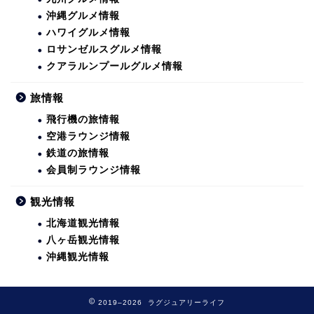
沖縄グルメ情報
ハワイグルメ情報
ロサンゼルスグルメ情報
クアラルンプールグルメ情報
旅情報
飛行機の旅情報
空港ラウンジ情報
鉄道の旅情報
会員制ラウンジ情報
観光情報
北海道観光情報
八ヶ岳観光情報
沖縄観光情報
2019–2026 ラグジュアリーライフ