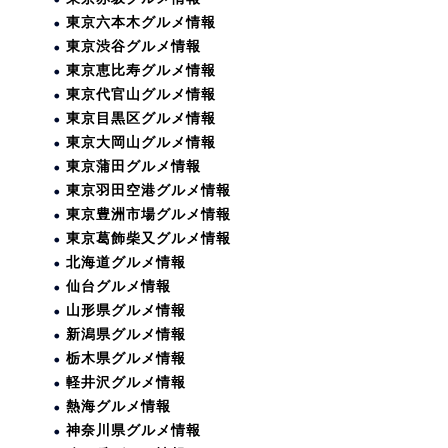
東京六本木グルメ情報
東京渋谷グルメ情報
東京恵比寿グルメ情報
東京代官山グルメ情報
東京目黒区グルメ情報
東京大岡山グルメ情報
東京蒲田グルメ情報
東京羽田空港グルメ情報
東京豊洲市場グルメ情報
東京葛飾柴又グルメ情報
北海道グルメ情報
仙台グルメ情報
山形県グルメ情報
新潟県グルメ情報
栃木県グルメ情報
軽井沢グルメ情報
熱海グルメ情報
神奈川県グルメ情報