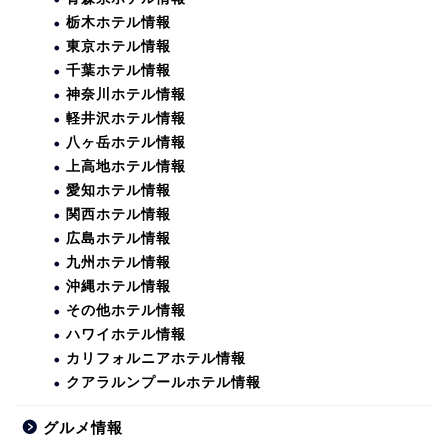
栃木ホテル情報
東京ホテル情報
千葉ホテル情報
神奈川ホテル情報
軽井沢ホテル情報
八ヶ岳ホテル情報
上高地ホテル情報
愛知ホテル情報
関西ホテル情報
広島ホテル情報
九州ホテル情報
沖縄ホテル情報
その他ホテル情報
ハワイホテル情報
カリフォルニアホテル情報
クアラルンプールホテル情報
グルメ情報