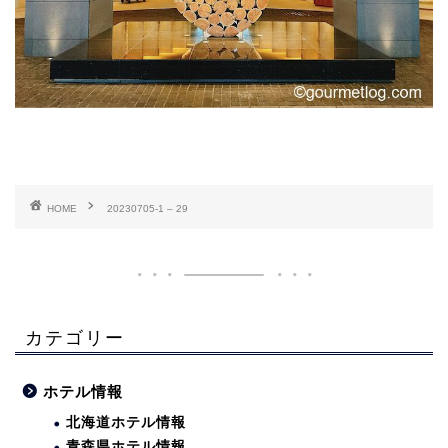
HOME
20230705-1 – 29
カテゴリー
ホテル情報
北海道ホテル情報
青森県ホテル情報