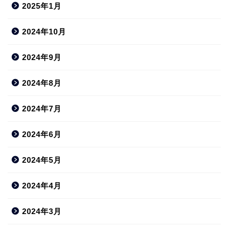
2025年1月
2024年10月
2024年9月
2024年8月
2024年7月
2024年6月
2024年5月
2024年4月
2024年3月