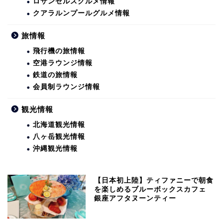
ロサンゼルスグルメ情報
クアラルンプールグルメ情報
旅情報
飛行機の旅情報
空港ラウンジ情報
鉄道の旅情報
会員制ラウンジ情報
観光情報
北海道観光情報
八ヶ岳観光情報
沖縄観光情報
【日本初上陸】ティファニーで朝食
を楽しめるブルーボックスカフェ
銀座アフタヌーンティー