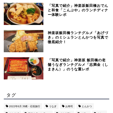
「写真で紹介」神楽坂飯田橋おでん
と和食「こんぶや」のランチディナ
ー体験レポ
神楽坂飯田橋ランチグルメ「あげづ
き」のミシュランとんかつを写真で
徹底紹介！
「写真で紹介」神楽坂 飯田橋の老
舗うなぎランチグルメ「志満金（し
まきん）」のうな重レポ
タグ
2022年6月 沖縄・石垣旅行
うなぎ
お寿司
とんかつ