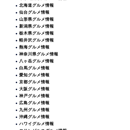
北海道グルメ情報
仙台グルメ情報
山形県グルメ情報
新潟県グルメ情報
栃木県グルメ情報
軽井沢グルメ情報
熱海グルメ情報
神奈川県グルメ情報
八ヶ岳グルメ情報
白馬グルメ情報
愛知グルメ情報
京都グルメ情報
大阪グルメ情報
神戸グルメ情報
広島グルメ情報
九州グルメ情報
沖縄グルメ情報
ハワイグルメ情報