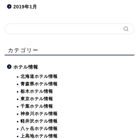
2019年1月
カテゴリー
ホテル情報
北海道ホテル情報
青森県ホテル情報
栃木ホテル情報
東京ホテル情報
千葉ホテル情報
神奈川ホテル情報
軽井沢ホテル情報
八ヶ岳ホテル情報
上高地ホテル情報