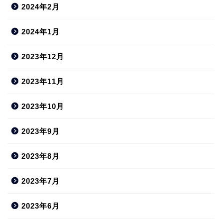
2024年2月
2024年1月
2023年12月
2023年11月
2023年10月
2023年9月
2023年8月
2023年7月
2023年6月