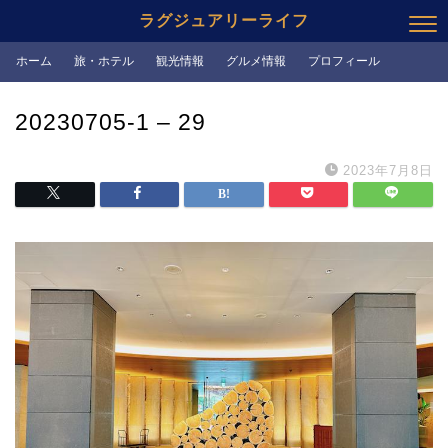
ラグジュアリーライフ
ホーム
旅・ホテル
観光情報
グルメ情報
プロフィール
20230705-1 – 29
2023年7月8日